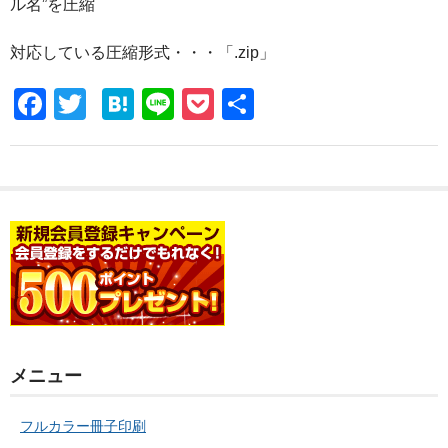
ル名”を圧縮
ポスター
データの作り方
対応している圧縮形式・・・「.zip」
お問い合わせ
F
T
H
Li
P
共
a
wi
at
n
o
有
会社概要
c
tt
e
e
ck
e
er
n
et
b
a
o
o
k
メニュー
フルカラー冊子印刷