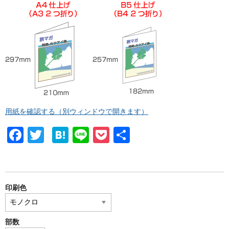
用紙を確認する（別ウィンドウで開きます）
F
T
H
Li
P
共
a
wi
at
n
o
有
c
tt
e
e
ck
e
er
n
et
印刷色
b
a
o
部数