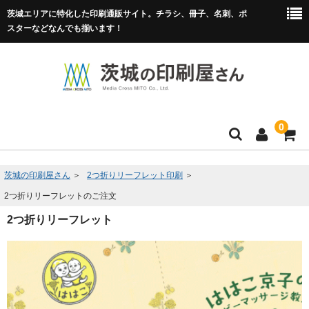
茨城エリアに特化した印刷通販サイト。チラシ、冊子、名刺、ポ
スターなどなんでも揃います！
0
HOME
茨城の印刷屋さん
＞
2つ折りリーフレット印刷
＞
2つ折りリーフレットのご注文
フルカラー冊子印刷
2つ折りリーフレット
チラシ
名刺
リーフレット