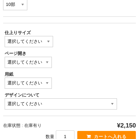
o
k
仕上りサイズ
ページ開き
用紙
デザインについて
¥2,150
在庫状態 :
在庫有り
数量